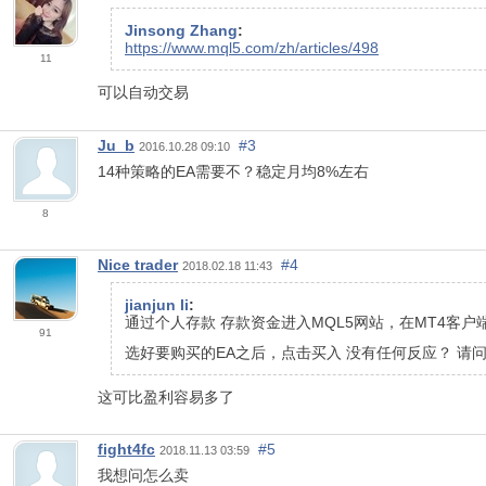
Jinsong Zhang
:
https://www.mql5.com/zh/articles/498
11
可以自动交易
Ju_b
#3
2016.10.28 09:10
14种策略的EA需要不？稳定月均8%左右
8
Nice trader
#4
2018.02.18 11:43
jianjun li
:
通过个人存款 存款资金进入MQL5网站，在MT4客
91
选好要购买的EA之后，点击买入 没有任何反应？ 请
这可比盈利容易多了
fight4fc
#5
2018.11.13 03:59
我想问怎么卖