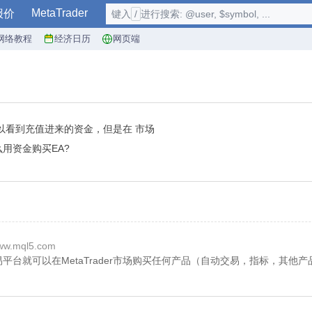
MetaTrader
报价
键入
/
进行搜索: @user, $symbol, ...
网络教程
经济日历
网页端
可以看到充值进来的资金，但是在 市场
么用资金购买EA?
ww.mql5.com
der 5 交易平台就可以在MetaTrader市场购买任何产品（自动交易，指标