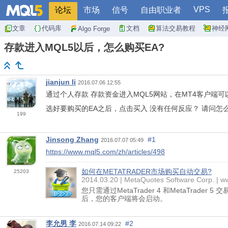
VPS
论坛
市场
信号
自由职业者
文章
代码库
文档
算法交易教程
神经
Algo Forge
存款进入MQL5以后，怎么购买EA?
jianjun li
2016.07.06 12:55
通过个人存款 存款资金进入MQL5网站，在MT4客户端
选好要购买的EA之后，点击买入 没有任何反应？ 请问怎
199
Jinsong Zhang
#1
2016.07.07 05:49
https://www.mql5.com/zh/articles/498
如何在METATRADER市场购买自动交易?
25203
2014.03.20
MetaQuotes Software Corp.
w
您只需通过MetaTrader 4 和MetaTra
后，您的客户端将会启动。
李允男 李
#2
2016.07.14 09:22