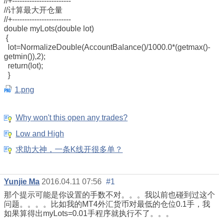
//+------------------------
//计算最大开仓量
//+------------------------
double myLots(double lot)
{
lot=NormalizeDouble(AccountBalance()/1000.0*(getmax()-
getmin()),2);
return(lot);
}
1.png
Why won't this open any trades?
Low and High
求助大神，一条K线开很多单？
Yunjie Ma
2016.04.11 07:56
#1
那个提示可能是你设置的手数不对。。。我以前也碰到过这个
问题。。。。比如我的MT4外汇货币对最低的仓位0.1手，我
如果算得出myLots=0.01手程序就执行不了。。。