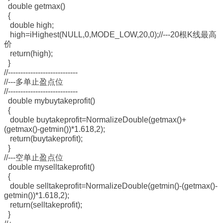
double getmax()
{
double high;
high=iHighest(NULL,0,MODE_LOW,20,0);//---20根K线最高
价
return(high);
}
//----------------------------
//---多单止盈点位
//----------------------------
double mybuytakeprofit()
{
double buytakeprofit=NormalizeDouble(getmax()+
(getmax()-getmin())*1.618,2);
return(buytakeprofit);
}
//---空单止盈点位
double myselltakeprofit()
{
double selltakeprofit=NormalizeDouble(getmin()-(getmax()-
getmin())*1.618,2);
return(selltakeprofit);
}