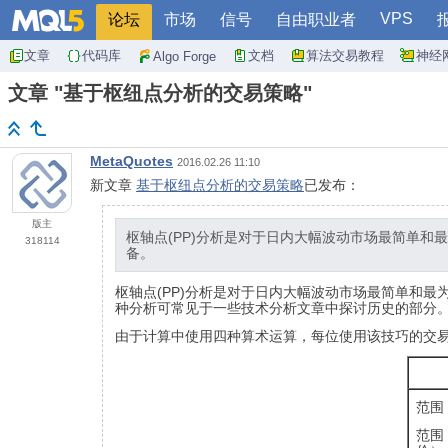
VPS
论坛
市场
信号
自由职业者
文章
代码库
文档
算法交易教程
神经
Algo Forge
文章 "基于枢纽点分析的交易策略"
MetaQuotes
2016.02.26 11:10
新文章
基于枢纽点分析的交易策略
已发布：
版主
枢轴点(PP)分析是对于日内大幅波动市场最简单
318114
备。
枢轴点(PP)分析是对于日内大幅波动市场最简单和
种分析可常见于一些技术分析文章中探讨历史的部分。
由于计算中使用四种算术运算，每位使用该技巧的交易
范围
范围