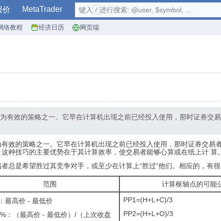
MetaTrader
报价
键入
/
进行搜索: @user, $symbol, ...
网络教程
经济日历
网页端
和最为有效的策略之一。它早在计算机出现之前已经投入使用，那时证券交
最为有效的策略之一。它早在计算机出现之前已经投入使用，那时证券交易
这种技巧的主要优势在于其计算效率，使交易者能够心算或在纸上计 算
者总是希望胜过其竞争对手，或至少在计算上“胜过”他们。相应的，有很
范围
计算枢轴点的可能
PP1=(H+L+C)/3
：最高价 - 最低价
PP2=(H+L+O)/3
 %：（最高价 - 最低价）/（上次收盘