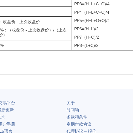
PP3=(H+L+C+O)/4
PP4=(H+L+C+C)/4
PP5=(H+L+O+O)/4
：收盘价 - 上次收盘价
PP6=(H+L)/2
 %：（收盘价 - 上次收盘价）/（上次
价）
PP7=(H+C)/2
 %
PP8=(L+C)/2
交易平台
关于
最新更新
时间轴
技术
条款和条件
用户手册
定期付款协议
L5语言
代理协议 – 报价