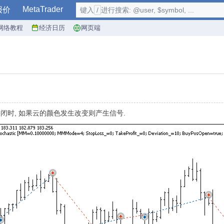
MetaTrader
报价
键入
/
进行搜索: @user, $symbol, ...
网络教程
经济日历
网页端
关闭时, 如果云的颜色发生改变则产生信号.