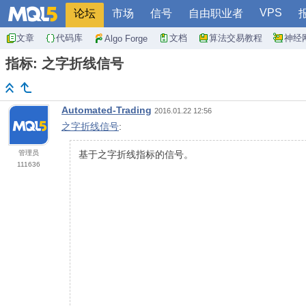
VPS
论坛
市场
信号
自由职业者
文章
代码库
文档
算法交易教程
神经
Algo Forge
指标: 之字折线信号
Automated-Trading
2016.01.22 12:56
之字折线信号
:
管理员
基于之字折线指标的信号。
111636