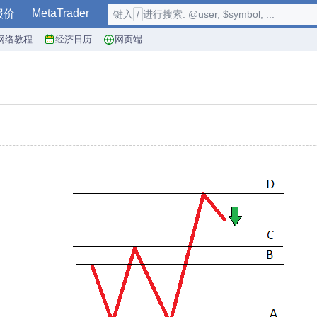
MetaTrader
报价
键入
/
进行搜索: @user, $symbol, ...
网络教程
经济日历
网页端