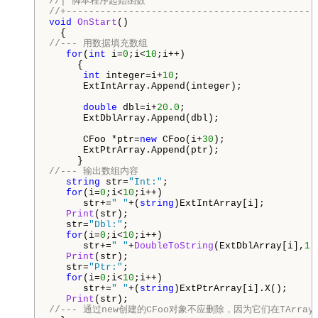
//| 脚本程序起始函数                               
//+--------------------------------------------
void
OnStart
()

//--- 用数据填充数组
for
(
int
 i=
0
;i<
10
;i++)

     {

int
 integer=i+
10
;

      ExtIntArray.Append(integer);

double
 dbl=i+
20.0
;

      ExtDblArray.Append(dbl);

      CFoo *ptr=
new
 CFoo(i+
30
);

      ExtPtrArray.Append(ptr);

//--- 输出数组内容
string
 str=
"Int:"
;

for
(i=
0
;i<
10
;i++)

      str+=
" "
+(
string
)ExtIntArray[i];      

Print
(str);   

   str=
"Dbl:"
;

for
(i=
0
;i<
10
;i++)

      str+=
" "
+
DoubleToString
(ExtDblArray[i],
1
);
Print
(str);   

   str=
"Ptr:"
;

for
(i=
0
;i<
10
;i++)

      str+=
" "
+(
string
)ExtPtrArray[i].X();      
Print
//--- 通过new创建的CFoo对象不应删除，因为它们在TArray