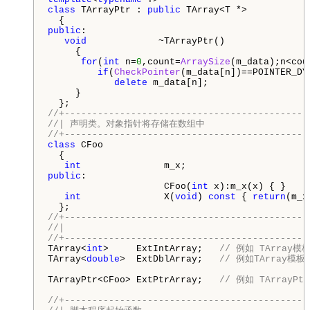
class
 TArrayPtr : 
public
 TArray<T *>

public
:

void
             ~TArrayPtr()

     {

for
(
int
 n=
0
,count=
ArraySize
(m_data);n<coun
if
(
CheckPointer
(m_data[n])==POINTER_DYN
delete
 m_data[n];

     }

//+--------------------------------------------
//| 声明类。对象指针将存储在数组中                      
//+--------------------------------------------
class
 CFoo

  {

int
public
:

                     CFoo(
int
 x):m_x(x) { }

int
               X(
void
) 
const
 { 
return
(m_x
//+--------------------------------------------
//|                                            
//+--------------------------------------------
TArray<
int
>     ExtIntArray;   
// 例如 TArray模
TArray<
double
>  ExtDblArray;   
TArrayPtr<CFoo> ExtPtrArray;   
//+--------------------------------------------