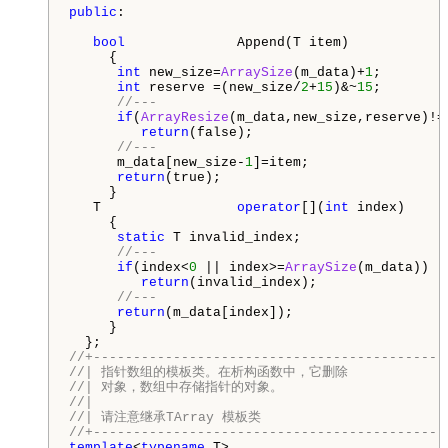
public
:

bool
              Append(T item)

     {

int
 new_size=
ArraySize
(m_data)+
1
;

int
 reserve =(new_size/
2
+
15
)&~
15
;

//---
if
(
ArrayResize
(m_data,new_size,reserve)!=n
return
(false);

//---
      m_data[new_size-
1
]=item;

return
(true);

     }

   T                 
operator
[](
int
 index)

     {

static
 T invalid_index;

//---
if
(index<
0
 || index>=
ArraySize
(m_data))

return
(invalid_index);

//---
return
(m_data[index]);

     }   

//+--------------------------------------------
//| 指针数组的模板类。在析构函数中，它删除                
//| 对象，数组中存储指针的对象。                       
//|                                            
//| 请注意继承TArray 模板类                        
//+--------------------------------------------
template
<
typename