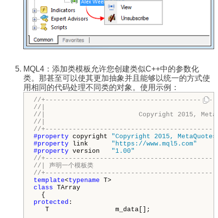
MQL4：添加类模板允许您创建类似C++中的参数化
类。那甚至可以使其更加抽象并且能够以统一的方式使
用相同的代码处理不同类的对象。使用示例：
//+--------------------------------------------
//|                                            
//|                        Copyright 2015, Meta
//|                                            
//+--------------------------------------------
#property 
copyright 
"Copyright 2015, MetaQuotes
#property 
link      
"https://www.mql5.com"
#property 
version   
"1.00"
//+--------------------------------------------
//| 声明一个模板类                                 
//+--------------------------------------------
template
<
typename
class
 TArray

protected
:

   T                 m_data[];
