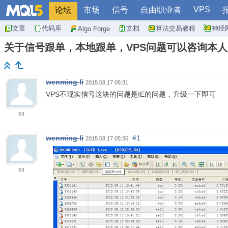
VPS
论坛
市场
信号
自由职业者
文章
代码库
文档
算法交易教程
神经
Algo Forge
关于信号跟单，本地跟单，VPS问题可以咨询本人QQ 
wenming li
2015.08.17 05:31
VPS不现实信号这块的问题是IE的问题，升级一下即可
53
wenming li
#1
2015.08.17 05:35
53