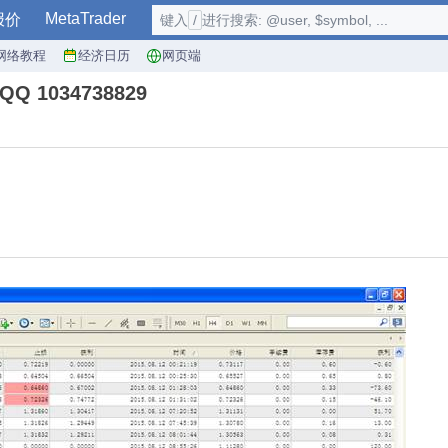
MetaTrader
报价
键入
/
进行搜索: @user, $symbol, ...
网络教程
经济日历
网页端
1034738829