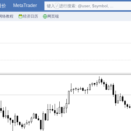
MetaTrader
报价
键入
/
进行搜索: @user, $symbol, ...
网络教程
经济日历
网页端