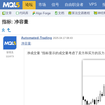
VPS
论坛
市场
信号
自由职业者
文章
代码库
文档
算法交易教程
神经
Algo Forge
指标: 净容量
Automated-Trading
2025.04.17 08:43
净容量
:
管理员
净成交量 "指标显示的成交量考虑了卖方和买方的压力
111673