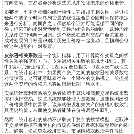
方向变动。交易者会分析这些关系来预测未来的价格走势。
协整
是一个更为精细的统计特性，它超越了相关性，通过检
验两个或多个时间序列变量的线性组合是否随时间保持稳定
来进行分析。简而言之，虽然单个证券可能遵循不同的路
径，但它们的相对变动受到某种均衡关系的制约，这种均衡
关系使它们倾向于回归。这个概念在成对交易中至关重要，
成对交易的目标是识别出历史上价格一起变动，且预期会继
续这种趋势的一对股票。
皮尔逊相关系数
是一个统计指标，用于计算两个变量之间线
性关系的强度和方向。皮尔逊相关系数的值域为-1到1，其
中1表示完全正相关，-1表示完全负相关，0表示没有线性关
系。在统计套利中，如果两个资产之间的皮尔逊相关系数绝
对值较高，这可能意味着存在一个潜在的交易机会，前提是
这两个资产的价格关系将回归到长期平均水平。
实施统计套利策略的交易者依赖于算法和高频交易系统来监
控和执行交易。这些系统能够处理大量数据，迅速检测出资
产价格关系中的异常。该策略假设相关资产的价格将收敛到
其历史均值，从而使交易者能够在价格调整中获利。
然而，统计套利的成功不仅取决于复杂的数学模型，还取决
于交易者根据不断变化的市场条件解读数据和调整策略的能
力。确实，诸如突发经济变动、市场情绪或政治事件等因