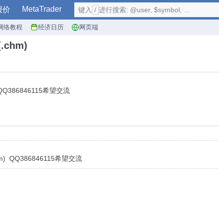
MetaTrader
报价
键入
/
进行搜索: @user, $symbol, ...
网络教程
经济日历
网页端
chm)
Q386846115希望交流
) QQ386846115希望交流