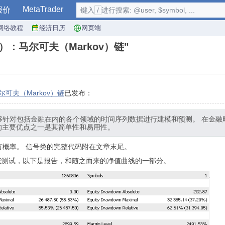
MetaTrader
报价
键入
/
进行搜索: @user, $symbol, ...
网络教程
经济日历
网页端
分）：马尔可夫（Markov）链"
尔可夫（Markov）链
已发布：
，能够针对包括金融在内的各个领域的时间序列数据进行建模和预测。 在金
的主要优点之一是其简单性和易用性。
所有概率。 信号类的完整代码附在文章末尾。
行了一些测试，以下是报告，和随之而来的净值曲线的一部分。