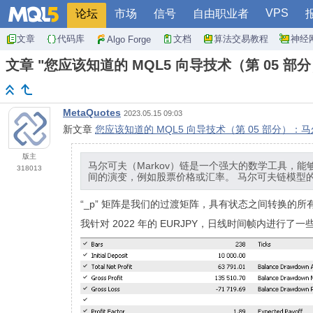
VPS
论坛
市场
信号
自由职业者
文章
代码库
文档
算法交易教程
神经
Algo Forge
文章 "您应该知道的 MQL5 向导技术（第 05 部
MetaQuotes
2023.05.15 09:03
新文章
您应该知道的 MQL5 向导技术（第 05 部分）：马
版主
马尔可夫（Markov）链是一个强大的数学工具
318013
间的演变，例如股票价格或汇率。 马尔可夫链模型
“_p” 矩阵是我们的过渡矩阵，具有状态之间转换的
我针对 2022 年的 EURJPY，日线时间帧内进