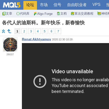
VPS
论坛
市场
信号
自由职业者
文章
代码库
文档
算法交易教程
神经
Algo Forge
各代人的迪斯科。新年快乐，新春愉快
1
2
3
4
5
6
7
Renat Akhtyamov
2020.12.30 10:28
26037