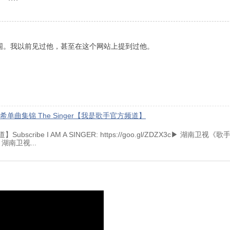
围。我以前见过他，甚至在这个网站上提到过他。
单曲集锦 The Singer【我是歌手官方频道】
cribe I AM A SINGER: https://goo.gl/ZDZX3c▶ 湖南卫视《歌手
介: 湖南卫视...