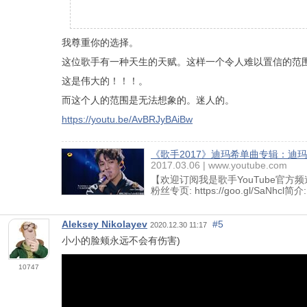
我尊重你的选择。
这位歌手有一种天生的天赋。这样一个令人难以置信的范
这是伟大的！！！。
而这个人的范围是无法想象的。迷人的。
https://youtu.be/AvBRJyBAiBw
《歌手2017》迪玛希单曲专辑：迪玛希
2017.03.06
www.youtube.com
【欢迎订阅我是歌手YouTube官方频道】Subs
粉丝专页: https://goo.gl/SaNhcl简
Aleksey Nikolayev
#5
2020.12.30 11:17
小小的脸颊永远不会有伤害)
10747