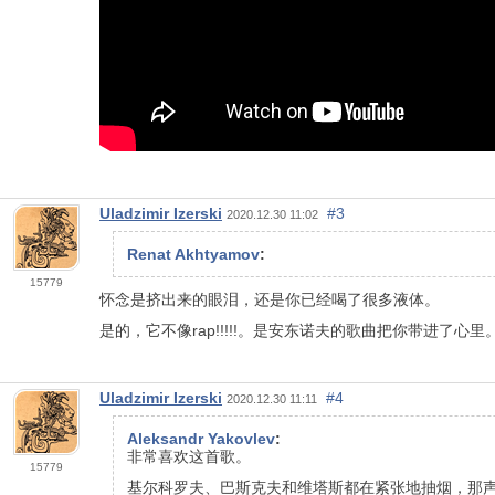
Uladzimir Izerski
#3
2020.12.30 11:02
Renat Akhtyamov
:
15779
怀念是挤出来的眼泪，还是你已经喝了很多液体。
是的，它不像rap!!!!!。是安东诺夫的歌曲把你带进了心里
Uladzimir Izerski
#4
2020.12.30 11:11
Aleksandr Yakovlev
:
非常喜欢这首歌。
15779
基尔科罗夫、巴斯克夫和维塔斯都在紧张地抽烟，那声音)