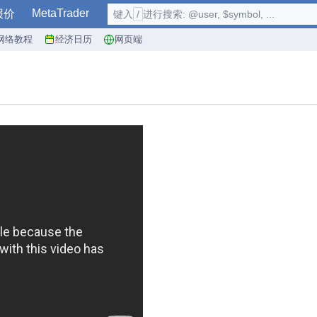
MetaTrader
报价
键入
/
进行搜索: @user, $symbol, ...
网络教程
经济日历
网页端