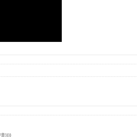
。
)))