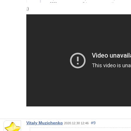
;)
Vitaly Muzichenko
#9
2020.12.30 12:46