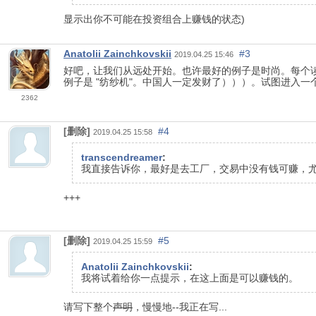
显示出你不可能在投资组合上赚钱的状态)
Anatolii Zainchkovskii
#3
2019.04.25 15:46
好吧，让我们从远处开始。也许最好的例子是时尚。每个
例子是 "纺纱机"。中国人一定发财了）））。试图进入
2362
[删除]
#4
2019.04.25 15:58
transcendreamer
:
我直接告诉你，最好是去工厂，交易中没有钱可赚，
+++
[删除]
#5
2019.04.25 15:59
Anatolii Zainchkovskii
:
我将试着给你一点提示，在这上面是可以赚钱的。
请写下整个
声明
，慢慢地--我正在写...