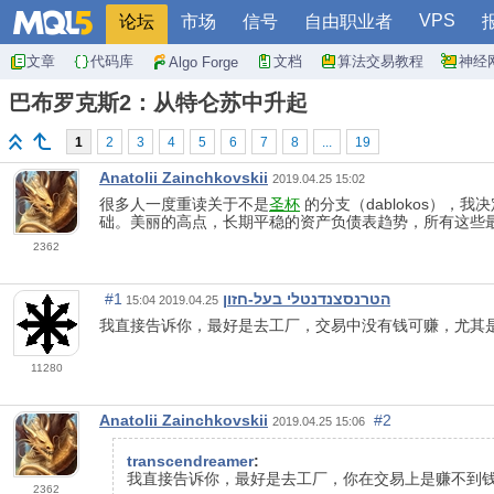
VPS
论坛
市场
信号
自由职业者
文章
代码库
文档
算法交易教程
神经
Algo Forge
巴布罗克斯2：从特仑苏中升起
1
2
3
4
5
6
7
8
...
19
Anatolii Zainchkovskii
2019.04.25 15:02
很多人一度重读关于不是
圣杯
的分支（dablokos）
础。美丽的高点，长期平稳的资产负债表趋势，所有这些
2362
#1
הטרנסצנדנטלי בעל-חזון
2019.04.25 15:04
我直接告诉你，最好是去工厂，交易中没有钱可赚，尤其
11280
Anatolii Zainchkovskii
#2
2019.04.25 15:06
transcendreamer
:
我直接告诉你，最好是去工厂，你在交易上是赚不到
2362