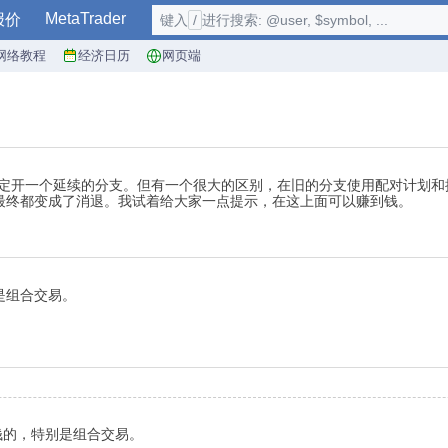
MetaTrader
报价
键入
/
进行搜索: @user, $symbol, ...
网络教程
经济日历
网页端
，我决定开一个延续的分支。但有一个很大的区别，在旧的分支使用配对计划和
最终都变成了消退。我试着给大家一点提示，在这上面可以赚到钱。
是组合交易。
钱的，特别是组合交易。