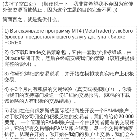
(去掉了空白处）（顺便说一下，我非常希望我不会因为宣传
外部资源而被禁止，因为这个主题的目的完全不同 :))
简而言之，就是提供什么。
1) Вы скачиваете программу MT4 (MetaTrader) у любого
брокера, предоставляющего услугу доступа к бирже
FOREX
2) 你下载Ditrade交易策略
包
，它由一套数学指标组成，由
Ditrade集团开发，然后在终端安装我们的策略（该链接提供
完整的说明）。
3) 你研究详细的交易说明，并开始在模拟或真实账户上积极
交易。
4) 在3个月内有积极的交易经验（真实或模拟账户），你将
向我们的支持部门发送一份详细的交易报告。(80%的下载
该策略的人有积极的交易结果）。
5) 我们在任何俄罗斯或国际经纪商处开设一个PAMM账户，
对于收到公司佣金的积极反馈的交易者，我们将给你
20 000
美元
。 一个管理的PAMM账户是一个由投资者拥有的交易账
户，它的所有交易都由PAMM账户经理，即一个交易者独家
执行。从现在开始，你开始在
我们的
账户上交易，我们会在