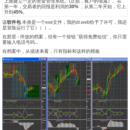
上面建立一定的资金管理系统。(止损，账户的缩减）。在
第一年，交易者的回报是利润的
30%
，从第二年开始，它上
升到
45%
。
该
软件包
本身是一个exe文件，我的dr.web给予了许可，我还
是冒险运行了它）））。
在那里 - 停放的档案，但有一个按钮 "获得免费短信"，你只需
要输入电话号码...
在档案中，从描述来看，只有指标和这样的模板