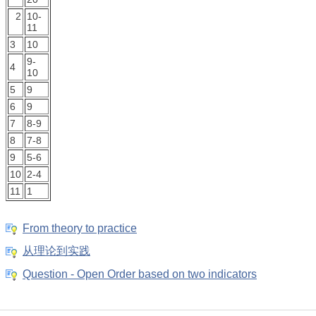
2
10-
11
3
10
9-
4
10
5
9
6
9
7
8-9
8
7-8
9
5-6
10
2-4
11
1
From theory to practice
从理论到实践
Question - Open Order based on two indicators