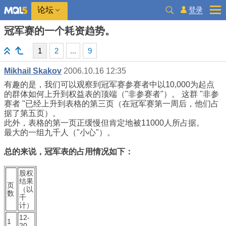
登录
论坛
冠军赛的一个耗资趋势。
1
2
...
9
Mikhail Skakov
2006.10.16 12:35
有趣的是，我们可以观察到冠军赛参赛者中以10,000为起点
的群体如何上升到权益表的顶端（"非参赛者"）。 这群 "非参
赛者 "已经上升到表格的第三页（在冠军赛第一周后，他们占
据了第五页）。
此外，表格的第一页正缓慢但肯定地被11000人所占据。
最大的一组九千人（"小心"）。
总的来说，冠军表的占用情况如下：
股权
结果
页
（以
数
千
计）
12-
1
20