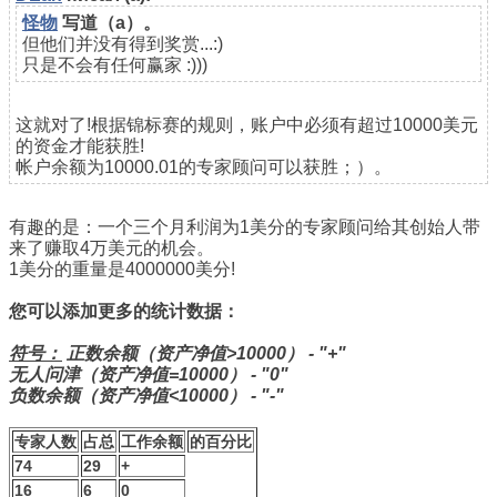
怪物
写道（a）。
但他们并没有得到奖赏...:)
只是不会有任何赢家 :)))
这就对了!根据锦标赛的规则，账户中必须有超过10000美元
的资金才能获胜!
帐户余额为10000.01的专家顾问可以获胜；）。
有趣的是：一个三个月利润为1美分的专家顾问给其创始人带
来了赚取4万美元的机会。
1美分的重量是4000000美分!
您可以添加更多的统计数据：
符号：
正数余额（资产净值>10000） - "+"
无人问津（资产净值=10000） - "0"
负数余额（资产净值<10000） - "-"
专家人数
占总
工作余额
的百分比
74
29
+
16
6
0