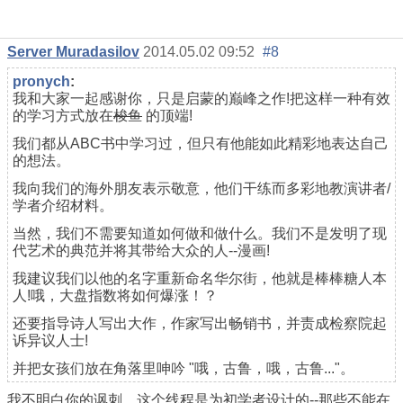
Server Muradasilov
2014.05.02 09:52
#8
pronych
:
我和大家一起感谢你，只是启蒙的巅峰之作!把这样一种有效
的学习方式放在
梭鱼
的顶端!
我们都从ABC书中学习过，但只有他能如此精彩地表达自己
的想法。
我向我们的海外朋友表示敬意，他们干练而多彩地教演讲者/
学者介绍材料。
当然，我们不需要知道如何做和做什么。我们不是发明了现
代艺术的典范并将其带给大众的人--漫画!
我建议我们以他的名字重新命名华尔街，他就是棒棒糖人本
人!哦，大盘指数将如何爆涨！？
还要指导诗人写出大作，作家写出畅销书，并责成检察院起
诉异议人士!
并把女孩们放在角落里呻吟 "哦，古鲁，哦，古鲁..."。
我不明白你的讽刺，这个线程是为初学者设计的--那些不能在