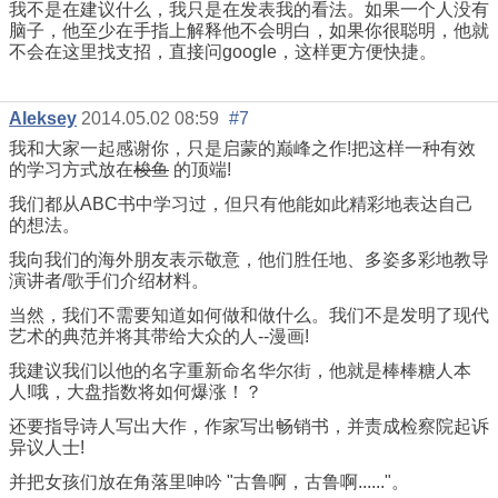
我不是在建议什么，我只是在发表我的看法。如果一个人没有
脑子，他至少在手指上解释他不会明白，如果你很聪明，他就
不会在这里找支招，直接问google，这样更方便快捷。
Aleksey
2014.05.02 08:59
#7
我和大家一起感谢你，只是启蒙的巅峰之作!把这样一种有效
的学习方式放在
梭鱼
的顶端!
我们都从ABC书中学习过，但只有他能如此精彩地表达自己
的想法。
我向我们的海外朋友表示敬意，他们胜任地、多姿多彩地教导
演讲者/歌手们介绍材料。
当然，我们不需要知道如何做和做什么。我们不是发明了现代
艺术的典范并将其带给大众的人--漫画!
我建议我们以他的名字重新命名华尔街，他就是棒棒糖人本
人!哦，大盘指数将如何爆涨！？
还要指导诗人写出大作，作家写出畅销书，并责成检察院起诉
异议人士!
并把女孩们放在角落里呻吟 "古鲁啊，古鲁啊......"。