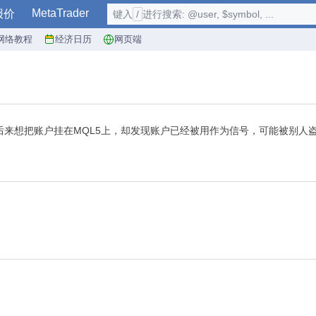
MetaTrader
报价
键入
/
进行搜索: @user, $symbol, ...
网络教程
经济日历
网页端
后来想把账户挂在MQL5上，却发现账户已经被用作为信号，可能被别人