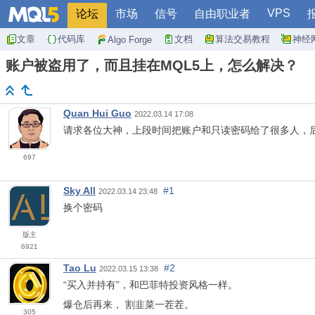
VPS
论坛
市场
信号
自由职业者
文章
代码库
文档
算法交易教程
神经
Algo Forge
账户被盗用了，而且挂在MQL5上，怎么解决？
Quan Hui Guo
2022.03.14 17:08
请求各位大神，上段时间把账户和只读密码给了很多人，
697
Sky All
#1
2022.03.14 23:48
换个密码
版主
6921
Tao Lu
#2
2022.03.15 13:38
“买入并持有”，和巴菲特投资风格一样。
爆仓后再来，
割
韭菜一茬茬。
305