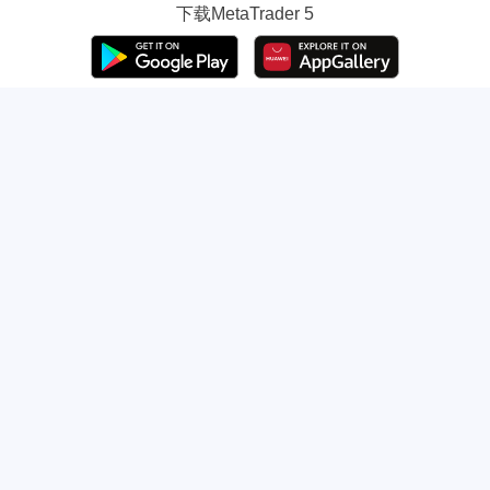
下载
MetaTrader 5