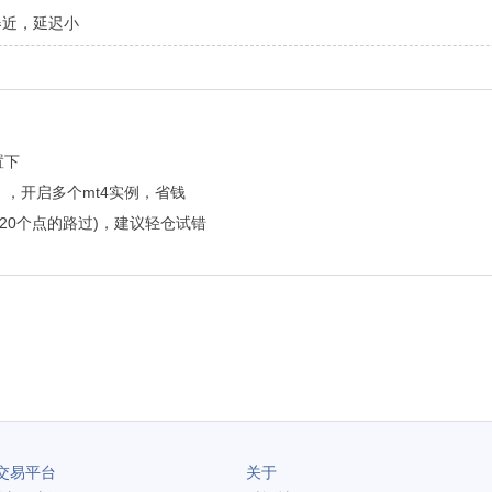
器近，延迟小
置下
统），开启多个mt4实例，省钱
20个点的路过)，建议轻仓试错
交易平台
关于