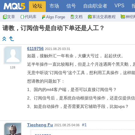
VPS
论坛
市场
信号
自由职业者
文章
代码库
文档
算法交易教程
神经
Algo Forge
请教，订阅信号是自动下单还是人工？
6119756
2021.08.25 03:31
如题，接触外汇一年有余，大赚大亏过，
起起伏伏。
近半年操作一直比较顺利，但是上个月连遇两个黑天鹅，
128
无意中听说“订阅信号”这个工具，想利用工具操作，这样
想请教的问题如下：
1、国内的mt4客户端，是否可以直接订阅信号？
2、订阅信号后，是系统自动根据信号操作，还是仅提供
3、如是自动操作，是否需要其它辅助手段，比如vps？
Tiecheng Fu
#1
2021.08.25 04:06