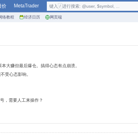
MetaTrader
报价
键入
/
进行搜索: @user, $symbol, ...
网络教程
经济日历
网页端
原本大赚但最后爆仓。搞得心态有点崩溃。
能不受心态影响。
信号，需要人工来操作？