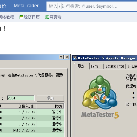
MetaTrader
报价
键入
/
进行搜索: @user, $symbol, ...
网络教程
经济日历
网页端
助！