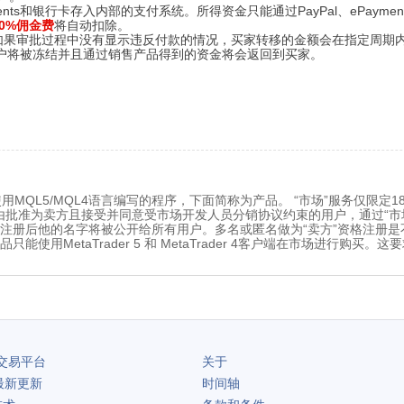
Payments和银行卡存入内部的支付系统。所得资金只能通过PayPal、ePaym
20%佣金费
将自动扣除。
如果审批过程中没有显示违反付款的情况，买家转移的金额会在指定周期
户将被冻结并且通过销售产品得到的资金将会返回到买家。
售使用MQL5/MQL4语言编写的程序，下面简称为产品。 “市场”服务仅
品只能由批准为卖方且接受并同意受市场开发人员分销协议约束的用户，通过“市
注册后他的名字将被公开给所有用户。多名或匿名做为“卖方”资格注册是不
使用MetaTrader 5 和 MetaTrader 4客户端在市场进行购买
交易平台
关于
最新更新
时间轴