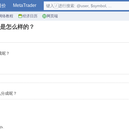
MetaTrader
报价
键入
/
进行搜索: @user, $symbol, ...
网络教程
经济日历
网页端
是怎么样的？
成呢？
么分成呢？
户。