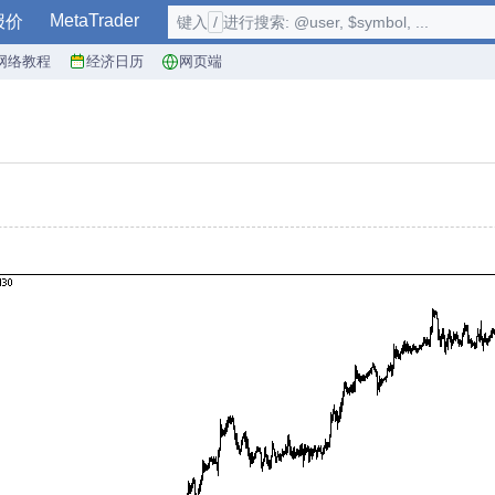
MetaTrader
报价
键入
/
进行搜索: @user, $symbol, ...
网络教程
经济日历
网页端