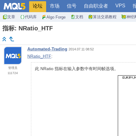
VPS
论坛
市场
信号
自由职业者
文章
代码库
文档
算法交易教程
神经
Algo Forge
指标: NRatio_HTF
Automated-Trading
2014.07.11 08:52
NRatio_HTF
:
管理员
此 NRatio 指标在输入参数中有时间帧选项。
111724