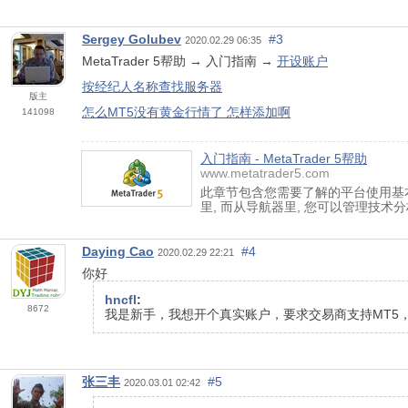
Sergey Golubev
#3
2020.02.29 06:35
MetaTrader 5帮助 → 入门指南 →
开设账户
按经纪人名称查找服务器
版主
怎么MT5没有黄金行情了 怎样添加啊
141098
入门指南 - MetaTrader 5帮助
www.metatrader5.com
此章节包含您需要了解的平台使用基
里, 而从导航器里, 您可以管理技术
Daying Cao
#4
2020.02.29 22:21
你好
hncfl
:
8672
我是新手，我想开个真实账户，要求交易商支持MT5
张三丰
#5
2020.03.01 02:42