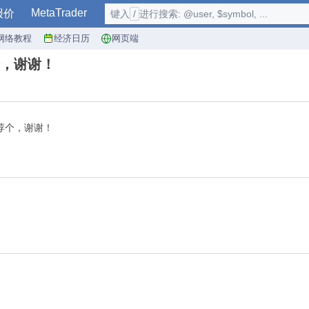
MetaTrader
报价
键入
/
进行搜索: @user, $symbol, ...
网络教程
经济日历
网页端
个，谢谢！
荐个，谢谢！