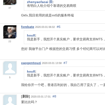
zhenyaofacai 田
:
有明白人给介绍个靠谱的交易商呗
37
Gkfx,我目前用的就是mt5的服务终端
fxrebate
#6
2020.03.01 06:02
hncfl
:
我是新手，我想开个真实账户，要求交易商支持MT5
22
您好 我做平台门户 根据您的交易习惯 多个经纪商可以
caogentouzi
#7
2020.03.01 13:58
hncfl
:
我是新手，我想开个真实账户，要求交易商支持MT5
5
我给你开一个吧，香港百利好的，我自己用了蛮久了，一
[删除]
#8
2020.03.01 17:01
要比比吗？