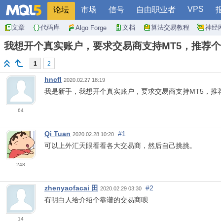
VPS
论坛
市场
信号
自由职业者
文章
代码库
文档
算法交易教程
神经
Algo Forge
我想开个真实账户，要求交易商支持MT5，推荐
1
2
hncfl
2020.02.27 18:19
我是新手，我想开个真实账户，要求交易商支持MT5，推
64
Qi Tuan
#1
2020.02.28 10:20
可以上外汇天眼看看各大交易商，然后自己挑挑。
248
zhenyaofacai 田
#2
2020.02.29 03:30
有明白人给介绍个靠谱的交易商呗
14