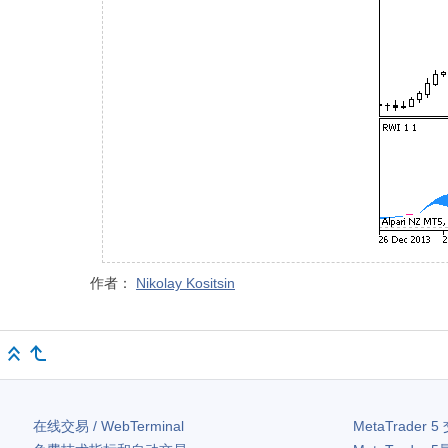
作者：
Nikolay Kositsin
在线交易 / WebTerminal
MetaTrader 5