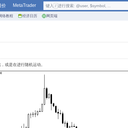
MetaTrader
报价
键入
/
进行搜索: @user, $symbol, ...
网络教程
经济日历
网页端
续，或是在进行随机运动。