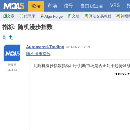
VPS
论坛
市场
信号
自由职业者
文章
代码库
文档
算法交易教程
神经
Algo Forge
指标: 随机漫步指数
Automated-Trading
2014.06.23 12:29
随机漫步指数
:
管理员
此随机漫步指数指标用于判断市场是否正处于趋势延
111673