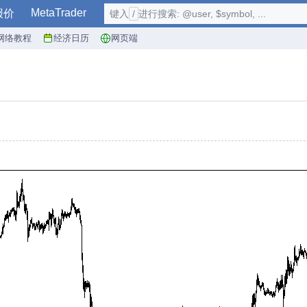
MetaTrader
报价
键入
/
进行搜索: @user, $symbol, ...
网络教程
经济日历
网页端