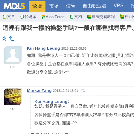
VPS
论坛
市场
信号
自由职业者
文章
代码库
文档
算法交易教程
神经
Algo Forge
這裡有跟我一樣的操盤手嗎?一般在哪裡找尋客戶
Kui Hang Leung
2018.12.21 08:55
如題, 我是香港人一直自己做, 近年比較能穩定賺(月利潤約
各位操盤手是否都在跟單網讓人跟單? 有分成比較高的嗎?
130
歡迎分享交流, 謝謝~^^
Minkai Yang
#1
2018.12.21 16:01
Kui Hang Leung
:
如題, 我是香港人一直自己做, 近年比較能穩定賺(月利
546
各位操盤手是否都在跟單網讓人跟單? 有分成比較高的
歡迎分享交流, 謝謝~^^