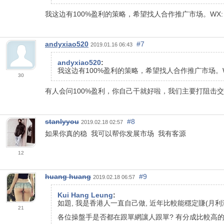
我这边有100%盈利的策略，希望找人合作推广市场。WX: xia
andyxiao520
#7
2019.01.16 06:43
andyxiao520
:
我这边有100%盈利的策略，希望找人合作推广市场。WX: x
30
有人会问100%盈利，你自己干就好啦，我们主要打阻击
stanlyyou
#8
2019.02.18 02:57
如果你真的稳 我可以帮你发展市场 我有客源
12
huang huang
#9
2019.02.18 06:57
Kui Hang Leung
:
如題, 我是香港人一直自己做, 近年比較能穩定賺(月利
21
各位操盤手是否都在跟單網讓人跟單? 有分成比較高的