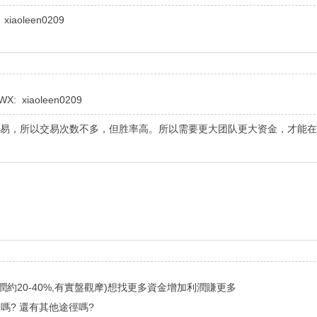
oleen0209
iaoleen0209
交易，所以交易次数不多，但胜率高。所以需要更大团队更大资金，才能
潤約20-40%,有實盤觀摩)想找更多資金增加利潤賺更多
嗎? 還有其他途徑嗎?