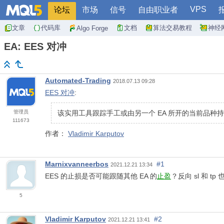
VPS
论坛
市场
信号
自由职业者
文章
代码库
文档
算法交易教程
神经
Algo Forge
EA: EES 对冲
Automated-Trading
2018.07.13 09:28
EES 对冲
:
管理员
该实用工具跟踪手工或由另一个 EA 所开的当前品种持仓，并
111673
作者：
Vladimir Karputov
Marnixvanneerbos
#1
2021.12.21 13:34
EES 的止损是否可能跟随其他 EA 的
止盈
？反向 sl 和 
5
Vladimir Karputov
#2
2021.12.21 13:41