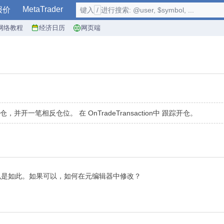
MetaTrader
报价
键入
/
进行搜索: @user, $symbol, ...
网络教程
经济日历
网页端
开一笔相反仓位。 在 OnTradeTransaction中 跟踪开仓。
tp 也是如此。如果可以，如何在元编辑器中修改？