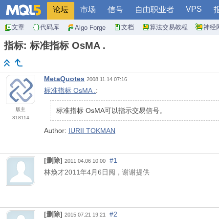
VPS
论坛
市场
信号
自由职业者
文章
代码库
文档
算法交易教程
神经
Algo Forge
指标: 标准指标 OsMA .
MetaQuotes
2008.11.14 07:16
标准指标 OsMA .
:
版主
标准指标 OsMA可以指示交易信号。
318114
Author:
IURII TOKMAN
[删除]
#1
2011.04.06 10:00
林焕才
2011
年
4
月
6
日阅，谢谢提供
[删除]
#2
2015.07.21 19:21