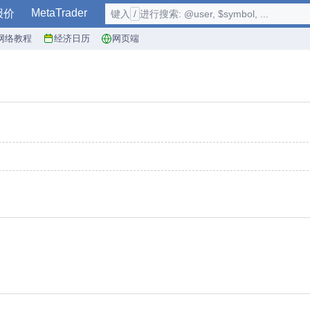
MetaTrader
报价
键入
/
进行搜索: @user, $symbol, ...
网络教程
经济日历
网页端