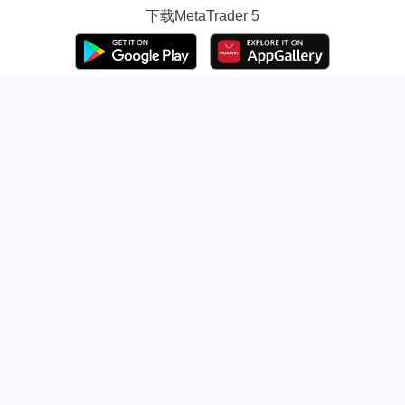
下载
MetaTrader 5