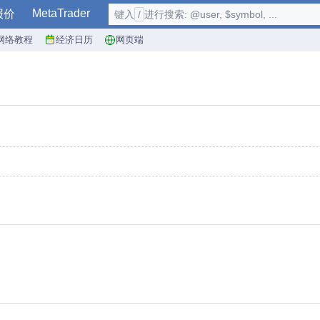
MetaTrader
报价
键入
/
进行搜索: @user, $symbol, ...
网络教程
经济日历
网页端