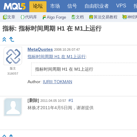
VPS
论坛
市场
信号
自由职业者
文章
代码库
文档
算法交易教程
神经
Algo Forge
指标: 指标时间周期 Н1 在 М1上运行
MetaQuotes
2008.10.26 07:47
指标时间周期 Н1 在 М1上运行
:
版主
指标时间周期 Н1 在 М1上运行
318057
Author:
IURII TOKMAN
[删除]
#1
2011.04.05 10:57
林焕才
2011
年
4
月
5
日阅，谢谢提供