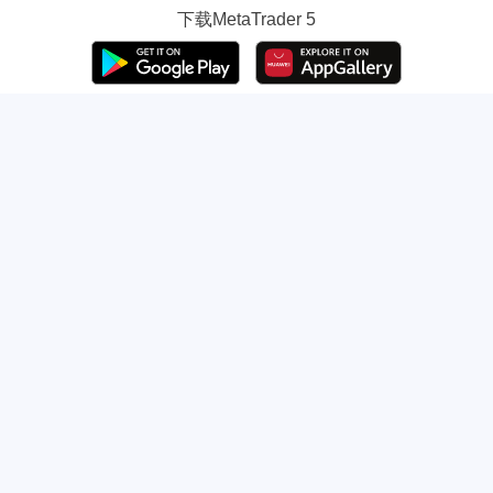
下载
MetaTrader 5