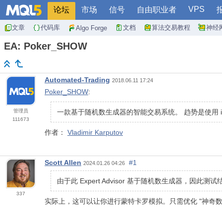
VPS
论坛
市场
信号
自由职业者
文章
代码库
文档
算法交易教程
神经
Algo Forge
EA: Poker_SHOW
Automated-Trading
2018.06.11 17:24
Poker_SHOW
:
管理员
一款基于随机数生成器的智能交易系统。 趋势是使用 iM
111673
作者：
Vladimir Karputov
Scott Allen
#1
2024.01.26 04:26
由于此 Expert Advisor 基于随机数生成器，
337
实际上，这可以让你进行蒙特卡罗模拟。只需优化 "神奇数