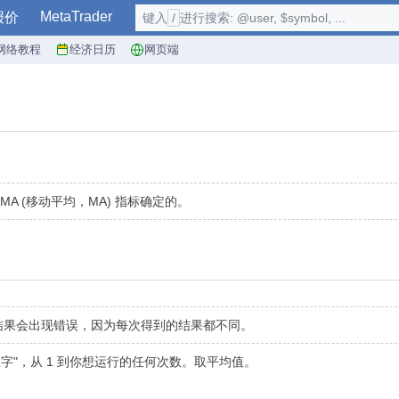
MetaTrader
报价
键入
/
进行搜索: @user, $symbol, ...
网络教程
经济日历
网页端
A (移动平均，MA) 指标确定的。
因此测试结果会出现错误，因为每次得到的结果都不同。
字"，从 1 到你想运行的任何次数。取平均值。