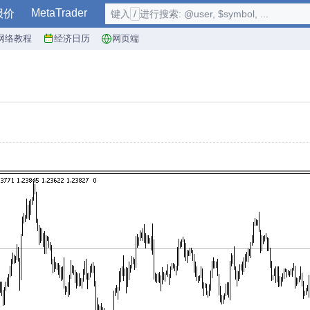
MetaTrader
报价
键入
/
进行搜索: @user, $symbol, ...
网络教程
经济日历
网页端