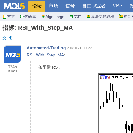
VPS
论坛
市场
信号
自由职业者
文章
代码库
文档
算法交易教程
神经
Algo Forge
指标: RSI_With_Step_MA
Automated-Trading
2018.06.11 17:22
RSI_With_Step_MA
:
管理员
一条平滑 RSI。
111673