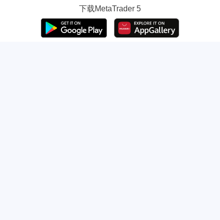
下载
MetaTrader 5