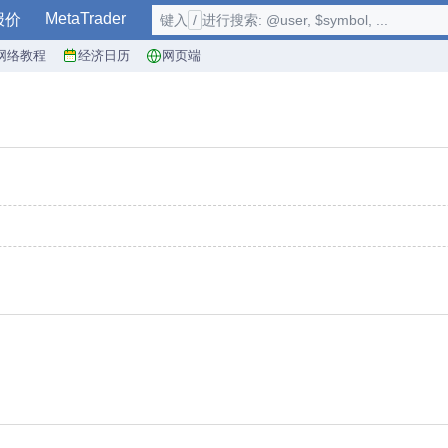
MetaTrader
报价
键入
/
进行搜索: @user, $symbol, ...
网络教程
经济日历
网页端