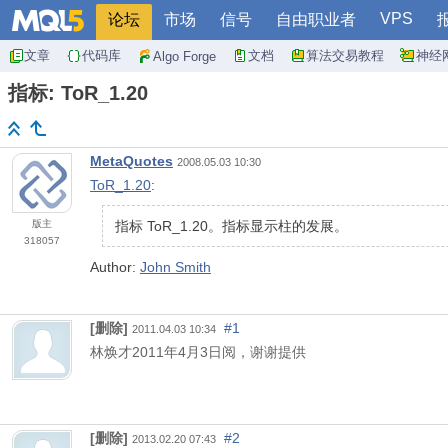
VPS
论坛
市场
信号
自由职业者
文章
代码库
文档
算法交易教程
神经
Algo Forge
指标: ToR_1.20
MetaQuotes
2008.05.03 10:30
ToR_1.20
:
版主
指标 ToR_1.20。指标显示柱的发展。
318057
Author:
John Smith
[删除]
#1
2011.04.03 10:34
林焕才
2011
年
4
月
3
日阅，谢谢提供
[删除]
#2
2013.02.20 07:43