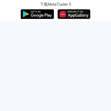
下载
MetaTrader 5