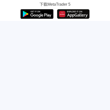
下载
MetaTrader 5