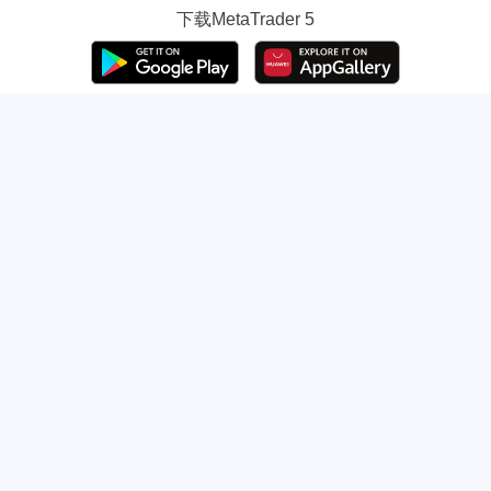
下载
MetaTrader 5