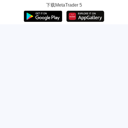
下载
MetaTrader 5