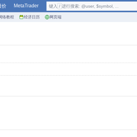
MetaTrader
报价
键入
/
进行搜索: @user, $symbol, ...
网络教程
经济日历
网页端