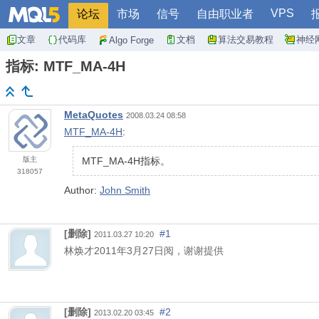
VPS
论坛
市场
信号
自由职业者
文章
代码库
文档
算法交易教程
神经
Algo Forge
指标: MTF_MA-4H
MetaQuotes
2008.03.24 08:58
MTF_MA-4H
:
版主
MTF_MA-4H指标。
318057
Author:
John Smith
[删除]
#1
2011.03.27 10:20
林焕才
2011
年
3
月
27
日阅，谢谢提供
[删除]
#2
2013.02.20 03:45