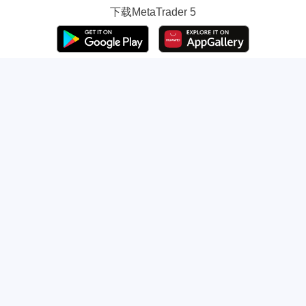
下载
MetaTrader 5