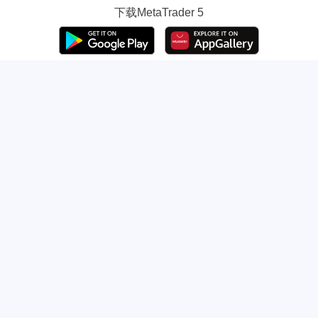
下载
MetaTrader 5