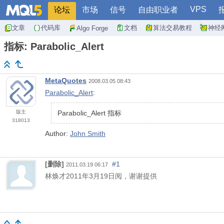
VPS
论坛
市场
信号
自由职业者
文章
代码库
文档
算法交易教程
神经
Algo Forge
指标: Parabolic_Alert
MetaQuotes
2008.03.05 08:43
Parabolic_Alert
:
版主
Parabolic_Alert 指标
318013
Author:
John Smith
[删除]
#1
2011.03.19 06:17
林焕才
2011
年
3
月
19
日阅，谢谢提供