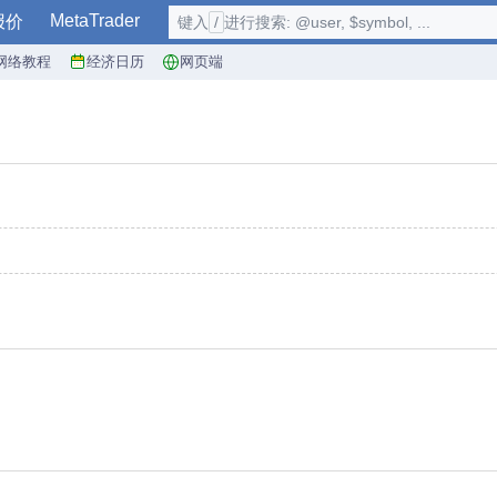
MetaTrader
报价
键入
/
进行搜索: @user, $symbol, ...
网络教程
经济日历
网页端