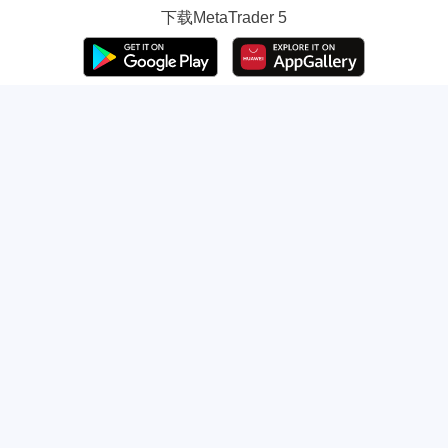
下载
MetaTrader 5