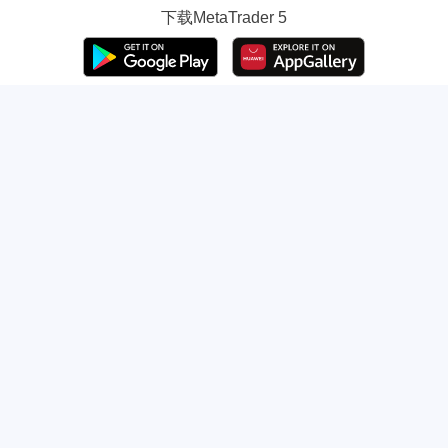
下载
MetaTrader 5