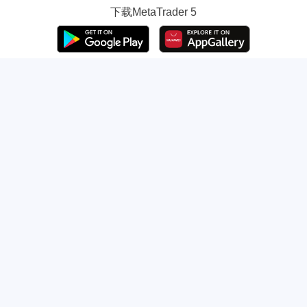
下载
MetaTrader 5