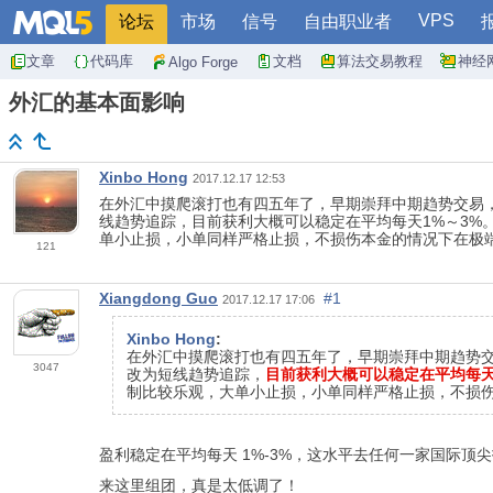
VPS
论坛
市场
信号
自由职业者
文章
代码库
文档
算法交易教程
神经
Algo Forge
外汇的基本面影响
Xinbo Hong
2017.12.17 12:53
在外汇中摸爬滚打也有四五年了，早期崇拜中期趋势交易
线趋势追踪，目前获利大概可以稳定在平均每天1%～3
单小止损，小单同样严格止损，不损伤本金的情况下在极
121
Xiangdong Guo
#1
2017.12.17 17:06
Xinbo Hong
:
在外汇中摸爬滚打也有四五年了，早期崇拜中期趋势
3047
改为短线趋势追踪，
目前获利大概可以稳定在平均每天
制比较乐观，大单小止损，小单同样严格止损，不损
盈利稳定在平均每天 1%-3%，这水平去任何一家国际顶
来这里组团，真是太低调了！