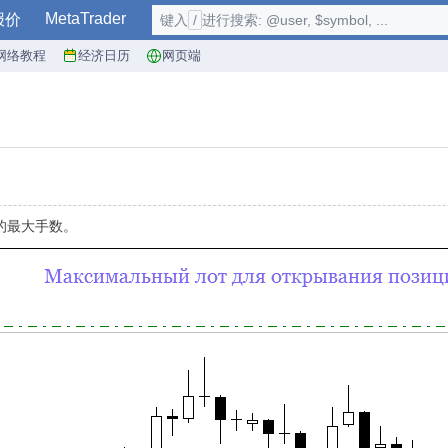
MetaTrader
报价
键入
/
进行搜索: @user, $symbol, ...
网络教程
经济日历
网页端
的最大手数。