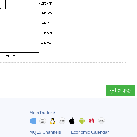
新评论
MetaTrader 5
MQL5 Channels
Economic Calendar