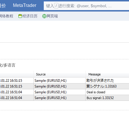
MetaTrader
报价
键入
/
进行搜索: @user, $symbol, ...
网络教程
经济日历
网页端
化/多语言