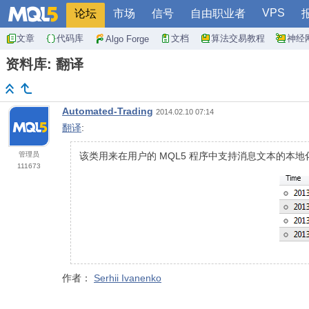
VPS
论坛
市场
信号
自由职业者
文章
代码库
文档
算法交易教程
神经
Algo Forge
资料库: 翻译
Automated-Trading
2014.02.10 07:14
翻译
:
管理员
该类用来在用户的 MQL5 程序中支持消息文本的本地
111673
作者：
Serhii Ivanenko