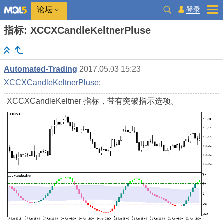
登录
论坛
指标: XCCXCandleKeltnerPluse
Automated-Trading
2017.05.03 15:23
XCCXCandleKeltnerPluse
:
XCCXCandleKeltner 指标，带有突破指示选项。